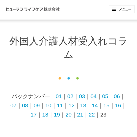
ペ
ペ
メニュー
ー
ー
ジ
ジ
内
の
外国人介護人材受入れコラ
を
終
移
わ
ム
動
り
す
で
る
す
●
●
●
た
ヘ
め
ッ
バックナンバー
01
｜
02
｜
03
｜
04
｜
05
｜
06
｜
の
ダ
07
｜
08
｜
09
｜
10
｜
11
｜
12
｜
13
｜
14
｜
15
｜
16
｜
リ
ー
17
｜
18
｜
19
｜
20
｜
21
｜
22
｜23
ン
情
ク
報