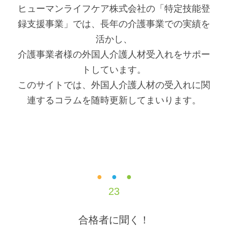
で
に
ヒューマンライフケア株式会社の「特定技能登
す
戻
録支援事業」では、長年の介護事業での実績を
サ
り
活かし、
イ
ま
介護事業者様の外国人介護人材受入れをサポー
ト
す
トしています。
内
ペ
このサイトでは、外国人介護人材の受入れに関
共
ー
連するコラムを随時更新してまいります。
通
ジ
メ
の
ニ
先
ュ
頭
ー
に
●
●
●
23
に
戻
移
り
合格者に聞く！
動
ま