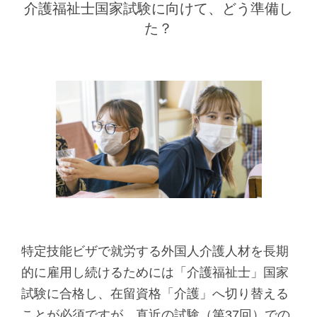
介護福祉士国家試験に向けて、どう準備し
し
す
た？
ま
す
ペ
ー
ジ
本
文
に
移
動
し
特定技能ビザで就労する外国人介護人材を長期
ま
的に雇用し続けるためには「介護福祉士」国家
す
試験に合格し、在留資格「介護」へ切り替える
フ
ことが必須ですが、直近の試験（第37回）での