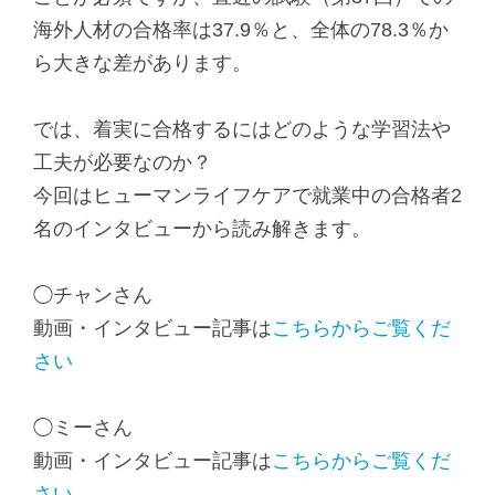
ッ
海外人材の合格率は37.9％と、全体の78.3％か
タ
ら大きな差があります。
ー
情
では、着実に合格するにはどのような学習法や
報
工夫が必要なのか？
に
今回はヒューマンライフケアで就業中の合格者2
移
名のインタビューから読み解きます。
動
し
◯チャンさん
ま
動画・インタビュー記事は
こちらからご覧くだ
す
さい
◯ミーさん
動画・インタビュー記事は
こちらからご覧くだ
さい