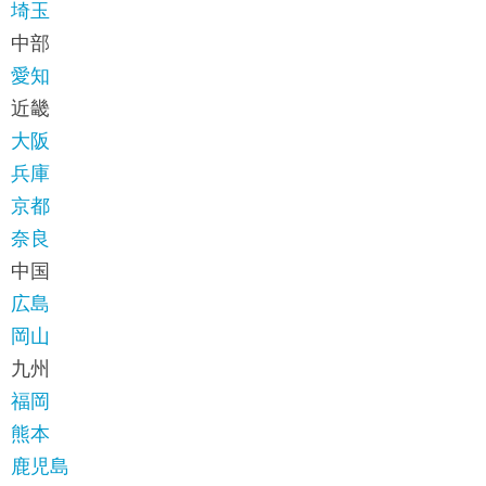
埼玉
で
に
中部
す
戻
愛知
サ
り
近畿
イ
ま
大阪
ト
す
兵庫
内
ペ
京都
共
ー
奈良
通
ジ
中国
メ
の
広島
ニ
先
岡山
ュ
頭
九州
ー
に
福岡
に
戻
熊本
移
り
鹿児島
動
ま