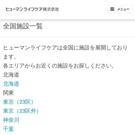
ペ
ペ
メニュー
ー
ー
ジ
ジ
全国施設一覧
内
の
を
終
ヒューマンライフケアは全国に施設を展開しており
移
わ
ます。
動
り
各エリアからお近くの施設をお探しください。
す
で
北海道
る
す
北海道
た
ヘ
関東
め
ッ
東京（23区）
の
ダ
東京（23区外）
リ
ー
神奈川
ン
情
千葉
ク
報