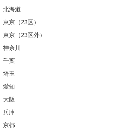
し
す
北海道
ま
東京（23区）
す
ペ
東京（23区外）
ー
神奈川
ジ
本
千葉
文
埼玉
に
愛知
移
動
大阪
し
兵庫
ま
す
京都
フ