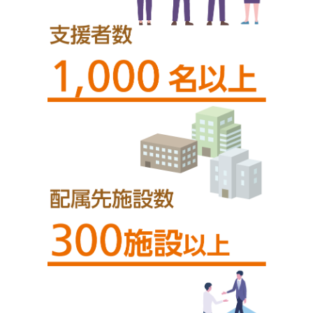
し
す
ま
す
ペ
ー
ジ
本
文
に
移
動
し
ま
す
フ