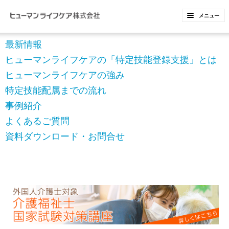
ペ
ペ
メニュー
ー
ー
ジ
ジ
最新情報
内
の
ヒューマンライフケアの「特定技能登録支援」とは
を
終
ヒューマンライフケアの強み
移
わ
特定技能配属までの流れ
動
り
事例紹介
す
で
よくあるご質問
る
す
資料ダウンロード・お問合せ
た
ヘ
め
ッ
の
ダ
リ
ー
ン
情
ク
報