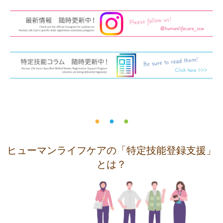
で
に
す
戻
サ
り
イ
ま
ト
す
内
ペ
共
ー
通
ジ
●
●
●
メ
の
ニ
先
ヒューマンライフケアの「特定技能登録支援」
ュ
頭
とは？
ー
に
に
戻
移
り
動
ま