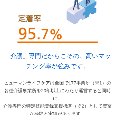
ッ
タ
ー
情
報
に
移
「介護」専門だからこその、高いマッ
動
チング率が強みです。
し
ま
す
ヒューマンライフケアは全国で177事業所（※1）の
各種介護事業所を20年以上にわたり運営すると同時
に、
介護専門の特定技能登録支援機関（※2）として豊富
な経験と実績があります。