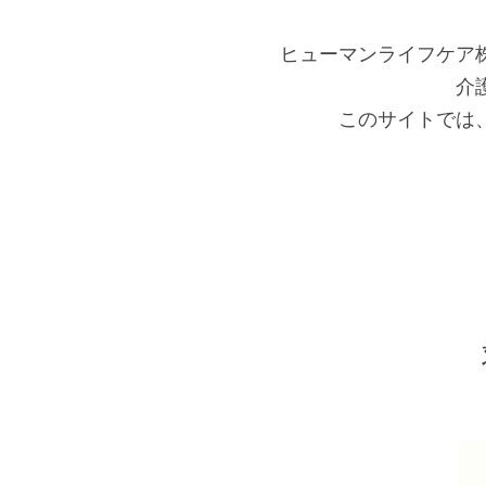
で
に
す
戻
ヒューマンライフケア
サ
り
介
イ
ま
このサイトでは
ト
す
内
ペ
共
ー
通
ジ
メ
の
ニ
先
ュ
頭
ー
に
に
戻
移
り
動
ま