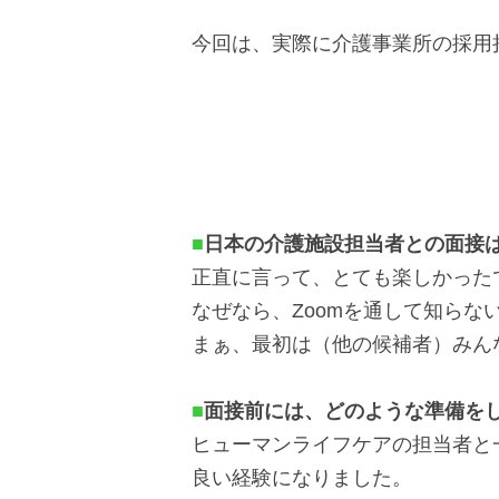
ッ
今回は、実際に介護事業所の採用
タ
ー
情
報
に
移
■
日本の介護施設担当者との面接
動
正直に言って、とても楽しかった
し
なぜなら、Zoomを通して知らな
ま
まぁ、最初は（他の候補者）みん
す
■
面接前には、どのような準備を
ヒューマンライフケアの担当者と
良い経験になりました。