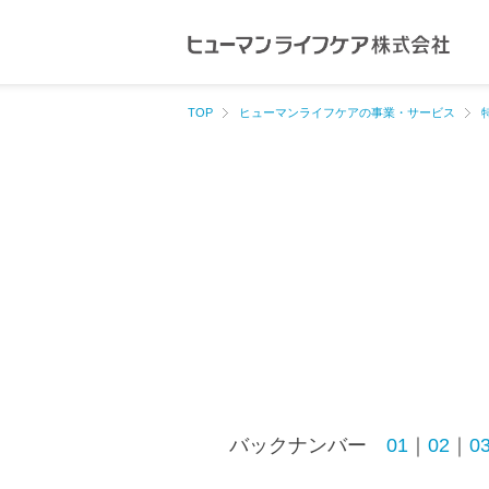
ペ
ペ
ー
ー
ジ
ジ
内
の
TOP
ヒューマンライフケアの事業・サービス
を
終
移
わ
動
り
す
で
る
す
た
ヘ
め
ッ
の
ダ
リ
ー
ン
情
バックナンバー
01
｜
02
｜
0
ク
報