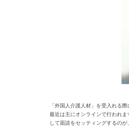
し
す
ま
す
ペ
ー
ジ
本
文
に
移
動
し
「外国人介護人材」を受入れる際
ま
最近は主にオンラインで行われま
す
して面談をセッティングするのが
フ