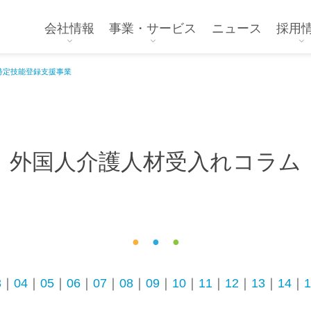
会社情報
事業・サービス
ニュース
採用
特定技能登録支援事業
外国人介護人材受入れコラム
●
●
●
3
｜
04
｜
05
｜
06
｜
07
｜
08
｜
09
｜
10
｜
11
｜
12
｜
13
｜
14
｜
1