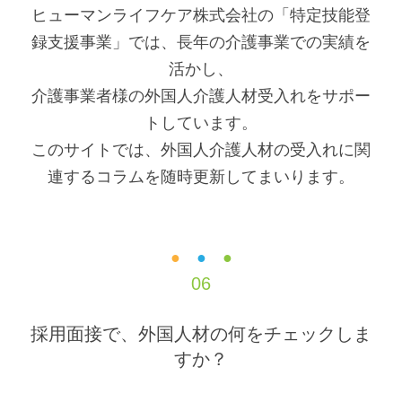
で
に
ヒューマンライフケア株式会社の「特定技能登
す
戻
録支援事業」では、長年の介護事業での実績を
サ
り
活かし、
イ
ま
介護事業者様の外国人介護人材受入れをサポー
ト
す
トしています。
内
ペ
このサイトでは、外国人介護人材の受入れに関
共
ー
連するコラムを随時更新してまいります。
通
ジ
メ
の
ニ
先
●
●
●
06
ュ
頭
ー
に
採用面接で、外国人材の何をチェックしま
に
戻
すか？
移
り
動
ま