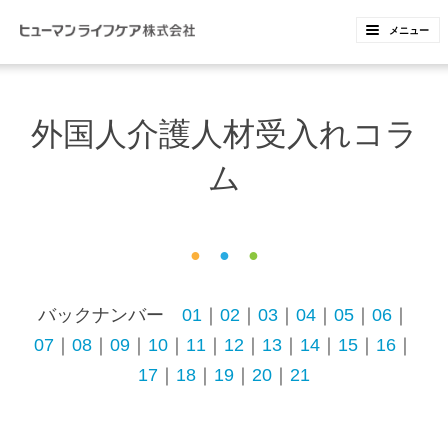
ペ
ペ
メニュー
ー
ー
ジ
ジ
内
の
外国人介護人材受入れコラ
を
終
移
わ
ム
動
り
す
で
る
す
●
●
●
た
ヘ
め
ッ
バックナンバー
01
｜
02
｜
03
｜
04
｜
05
｜
06
｜
の
ダ
07
｜
08
｜
09
｜
10
｜
11
｜
12
｜
13
｜
14
｜
15
｜
16
｜
リ
ー
17
｜
18
｜
19
｜
20
｜
21
ン
情
ク
報