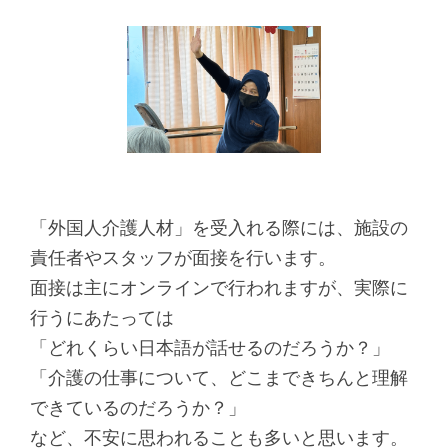
し
す
ま
す
ペ
ー
ジ
本
「外国人介護人材」を受入れる際には、施設の
文
責任者やスタッフが面接を行います。
に
面接は主にオンラインで行われますが、実際に
移
行うにあたっては
動
「どれくらい日本語が話せるのだろうか？」
し
「介護の仕事について、どこまできちんと理解
ま
できているのだろうか？」
す
など、不安に思われることも多いと思います。
フ