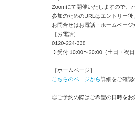
し
す
Zoomにて開催いたしますので
ま
参加のためのURLはエントリー
す
お問合せはお電話・ホームページ
ペ
［お電話］
ー
0120-224-338
ジ
※受付 10:00〜20:00（土日・祝
本
文
［ホームページ］
に
こちらのページから
詳細をご確認
移
動
◎ご予約の際はご希望の日時をお
し
ま
す
フ