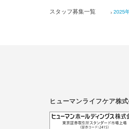
ッ
スタッフ募集一覧
2025
タ
ー
情
報
に
移
動
し
ま
す
ヒューマンライフケア株式