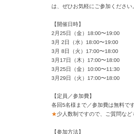
で
に
は、ぜひお気軽にご参加ください
す
戻
サ
り
【開催日時】
イ
ま
2月25日（金）18:00〜19:00
ト
す
3月 2日（水）18:00〜19:00
内
ペ
3月 8日（火）17:00〜18:00
共
ー
3月17日（木）17:00〜18:00
通
ジ
3月25日（金）10:00〜11:30
メ
の
3月29日（火）17:00〜18:00
ニ
先
ュ
頭
【定員／参加費】
ー
に
各回5名様まで／参加費は無料で
に
戻
★
少人数制ですので、ご質問など
移
り
動
ま
【参加方法】