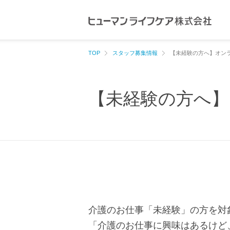
ペ
ペ
ー
ー
ジ
ジ
内
の
TOP
スタッフ募集情報
【未経験の方へ】オン
を
終
移
わ
【未経験の方へ】
動
り
す
で
る
す
た
ヘ
め
ッ
の
ダ
リ
ー
ン
情
介護のお仕事「未経験」の方を対
ク
報
「介護のお仕事に興味はあるけど