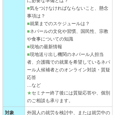
に必要な準備とは？
■
気をつけなければならないこと、懸念
事項は？
■
就業までのスケジュールは？
■
ネパールの文化や習慣、国民性、宗教
や食事についての知識
■
現地の最新情報
■
現地送り出し機関のネパール人担当
者、介護職での就業を希望しているネパ
ール人候補者とのオンライン対談・質疑
応答
…など
★
セミナー終了後には質疑応答や、個別
のご相談も承ります。
対象
外国人の就労を検討中、または就労中の