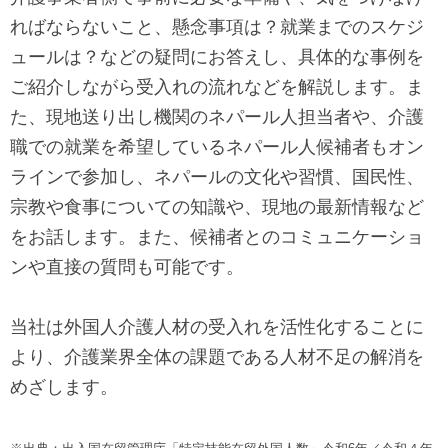
し
す
ればならないこと、懸念事項は？就業までのスケジ
ま
ュールは？などの疑問にお答えし、具体的な事例を
す
ご紹介しながら受入れの流れなどを解説します。ま
ペ
た、現地送り出し機関のネパール人担当者や、介護
ー
職での就業を希望しているネパール人候補者もオン
ジ
ラインで参加し、ネパールの文化や習慣、国民性、
本
宗教や食事についての知識や、現地の最新情報など
文
をお話します。また、候補者とのコミュニケーショ
に
ンや直接の質問も可能です。
移
動
当社は外国人介護人材の受入れを活性化することに
し
より、介護業界全体の課題である人材不足の解消を
ま
めざします。
す
フ