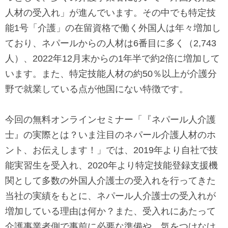
で
に
人材の受入れ」が進んでいます。その中でも特定技
す
戻
能1号「介護」の在留資格で働く外国人は年々増加し
サ
り
ており、ネパールからの人材は6番目に多く（2,743
イ
ま
人）、2022年12月末からの1年半で約2倍に増加して
ト
す
います。また、特定技能人材の約50％以上が介護分
内
ペ
野で就業している点が他国にない特徴です。
共
ー
通
ジ
今回の無料オンラインセミナー「『ネパール人介護
メ
の
士』の実際とは？いま注目のネパール介護人材のホ
ニ
先
ント、お伝えします！」では、2019年より自社で技
ュ
頭
能実習生を受入れ、2020年より特定技能登録支援機
ー
に
関として多数の外国人介護士の受入れを行ってきた
に
戻
当社の実績をもとに、ネパール人介護士の受入れが
移
り
増加している理由は何か？また、受入れにあたって
動
ま
介護事業者側で事前に必要な準備や、気をつけなけ