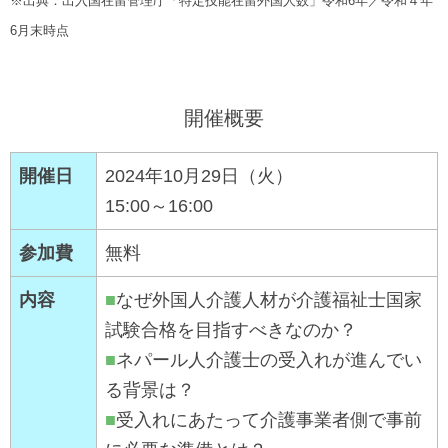
※出典：出入国在留管理庁「特定技能在留外国人数」令和6年／令和４年
ッ
6月末時点
タ
ー
情
開催概要
報
に
開催日
2024年10月29日（火）
移
15:00～16:00
動
参加費
無料
し
ま
内容
■
なぜ外国人介護人材が介護福祉士国家
す
試験合格を目指すべきなのか？
■
ネパール人介護士の受入れが進んでい
る背景は？
■
受入れにあたって介護事業者側で事前