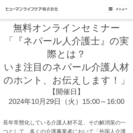
ペ
ペ
メニュー
ー
ー
ジ
ジ
無料オンラインセミナー
内
の
「『ネパール人介護士』の実
を
終
移
わ
際とは？
動
り
いま注目のネパール介護人材
す
で
る
す
のホント、お伝えします！」
た
ヘ
【開催日】
め
ッ
2024年10月29日（火）15:00～16:00
の
ダ
リ
ー
ン
情
長年常態化している介護人材不足、その解消策の一
ク
報
つとして、多くの介護事業者において「外国人介護