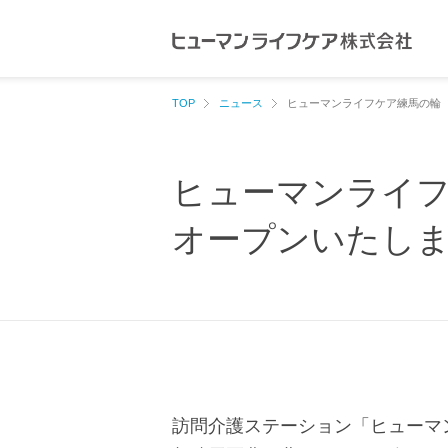
ペ
ペ
ー
ー
ジ
ジ
内
の
TOP
ニュース
ヒューマンライフケア練馬の輪 
を
終
移
わ
ヒューマンライフ
動
り
す
で
オープンいたし
る
す
た
ヘ
め
ッ
の
ダ
リ
ー
ン
情
訪問介護ステーション「ヒューマ
ク
報