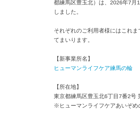
都練馬区豊玉北）は、2026年7
で
に
しました。
す
戻
サ
り
それぞれのご利用者様にはこれま
イ
ま
てまいります。
ト
す
内
ペ
【新事業所名】
共
ー
ヒューマンライフケア練馬の輪
通
ジ
メ
の
【所在地】
ニ
先
東京都練馬区豊玉北6丁目7番2号 
ュ
頭
※ヒューマンライフケアあいぞめ
ー
に
に
戻
移
り
動
ま