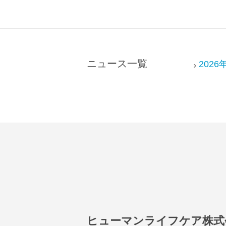
ッ
タ
ー
情
ニュース一覧
2026
報
に
移
動
し
ま
す
ヒューマンライフケア株式