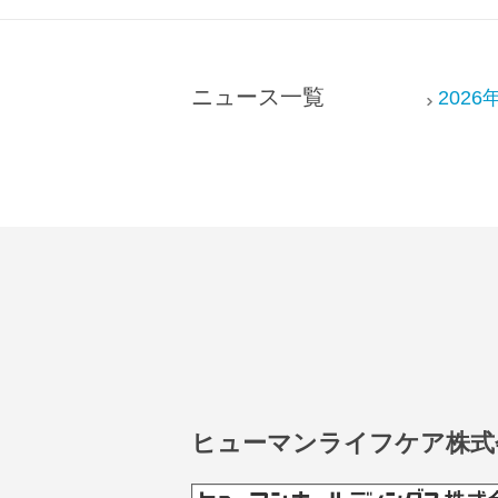
ッ
タ
ー
ニュース一覧
2026
情
報
に
移
動
し
ま
す
ヒューマンライフケア株式