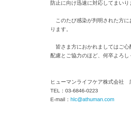
防止に向け迅速に対応してまいり
し
す
ま
このたび感染が判明された方にお
す
ります。
ペ
ー
皆さま方におかれましてはご心配
ジ
配慮とご協力のほど、何卒よろし
本
文
に
ヒューマンライフケア株式会社 
移
TEL
：
03-6846-0223
動
E-mail
：
hlc@athuman.com
し
ま
す
フ