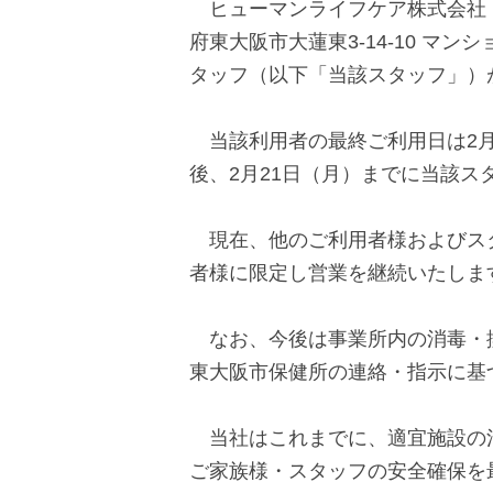
ヒューマンライフケア株式会社（
で
に
府東大阪市大蓮東
3-14-10
マンシ
す
戻
タッフ（以下「当該スタッフ」）
サ
り
イ
ま
当該利用者の最終ご利用日は
2
ト
す
後、
2
月
21
日（月）までに当該ス
内
ペ
共
ー
現在、他のご利用者様およびス
通
ジ
者様に限定し営業を継続いたしま
メ
の
ニ
先
なお、今後は事業所内の消毒・換
ュ
頭
東大阪市保健所の連絡・指示に基
ー
に
に
戻
当社はこれまでに、適宜施設の消
移
り
ご家族様・スタッフの安全確保を
動
ま