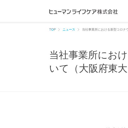
ペ
ペ
ー
ー
ジ
ジ
内
の
TOP
ニュース
当社事業所における新型コロナ
を
終
移
わ
当社事業所におけ
動
り
す
で
いて（大阪府東大
る
す
た
ヘ
め
ッ
の
ダ
リ
ー
ン
情
ク
報