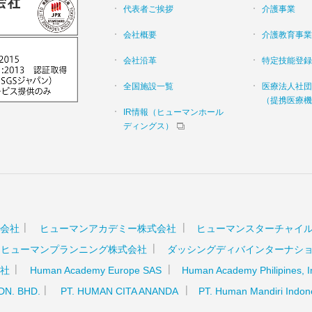
代表者ご挨拶
介護事業
会社概要
介護教育事業
会社沿革
特定技能登録
全国施設一覧
医療法人社団
（提携医療機
IR情報（ヒューマンホール
ディングス）
会社
ヒューマンアカデミー株式会社
ヒューマンスターチャイ
ヒューマンプランニング株式会社
ダッシングディバインターナシ
社
Human Academy Europe SAS
Human Academy Philipines, I
SDN. BHD.
PT. HUMAN CITA ANANDA
PT. Human Mandiri Indon