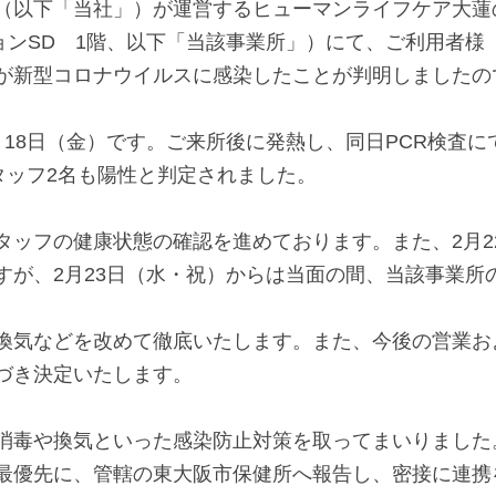
以下「当社」）が運営するヒューマンライフケア大蓮
ョン
SD
1
階、以下「当該事業所」）にて、ご利用者様
が新型コロナウイルスに感染したことが判明しましたの
月
18
日（金）です。ご来所後に発熱し、同日
PCR
検査に
タッフ
2
名も陽性と判定されました。
タッフの健康状態の確認を進めております。また、
2
月
2
すが、
2
月
23
日（水・祝）からは当面の間、当該事業所
気などを改めて徹底いたします。また、今後の営業お
づき決定いたします。
毒や換気といった感染防止対策を取ってまいりました
最優先に、管轄の東大阪市保健所へ報告し、密接に連携