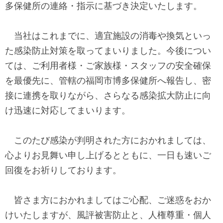
多保健所の連絡・指示に基づき決定いたします。
し
す
ま
当社はこれまでに、適宜施設の消毒や換気といっ
す
た感染防止対策を取ってまいりました。今後につい
ペ
ては、ご利用者様・ご家族様・スタッフの安全確保
ー
を最優先に、管轄の福岡市博多保健所へ報告し、密
ジ
接に連携を取りながら、さらなる感染拡大防止に向
本
け迅速に対応してまいります。
文
に
このたび感染が判明された方におかれましては、
移
心よりお見舞い申し上げるとともに、一日も速いご
動
回復をお祈りしております。
し
ま
皆さま方におかれましてはご心配、ご迷惑をおか
す
けいたしますが、風評被害防止と、人権尊重・個人
フ