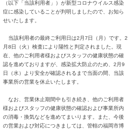
（以下「当該利用者」）が新型コロナウイルス感染
で
に
症に感染していることが判明しましたので、お知ら
す
戻
せいたします。
サ
り
イ
ま
当該利用者の最終ご利用日は
2
月
7
日（月）です。
2
ト
す
月
8
日（火）検査により陽性と判定されました。現
内
ペ
在、他のご利用者様およびスタッフの健康状態の確
共
ー
認を進めておりますが、感染拡大防止のため、
2
月
9
通
ジ
日（水）より安全が確認されるまで当面の間、当該
メ
の
事業所の営業を休止いたします。
ニ
先
ュ
頭
なお、営業休止期間中も引き続き、他のご利用者
ー
に
様およびスタッフの健康状態の確認および事業所内
に
戻
の消毒・換気などを進めてまいります。また、今後
移
り
の営業および対応につきましては、管轄の福岡市博
動
ま