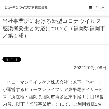
ペ
ペ
メニュー
ー
ー
ジ
ジ
当社事業所における新型コロナウイルス
内
の
感染者発生と対応について（福岡県福岡市
を
終
／第１報）
移
わ
動
り
す
で
る
す
2022年02月08日
た
ヘ
め
ッ
ヒューマンライフケア株式会社（以下「当社」）
の
ダ
が運営するヒューマンライフケア東平尾デイサービ
リ
ー
ス（所在地：福岡県福岡市博多区東平尾１丁目
18
番
ン
情
54
号、以下「当該事業所」）にて、ご利用者様
1
名
ク
報