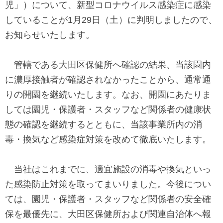
児」）について、新型コロナウイルス感染症に感染
で
に
していることが
1
月
29
日（土）に判明しましたので、
す
戻
お知らせいたします。
サ
り
イ
ま
管轄である大田区保健所へ確認の結果、当該園内
ト
す
に濃厚接触者が確認されなかったことから、通常通
内
ペ
りの開園を継続いたします。なお、開園にあたりま
共
ー
しては園児・保護者・スタッフなど関係者の健康状
通
ジ
態の確認を継続するとともに、当該事業所内の消
メ
の
毒・換気など感染症対策を改めて徹底いたします。
ニ
先
ュ
頭
当社はこれまでに、適宜施設の消毒や換気といっ
ー
に
た感染防止対策を取ってまいりました。今後につい
に
戻
ては、園児・保護者・スタッフなど関係者の安全確
移
り
保を最優先に、大田区保健所および関連自治体へ報
動
ま