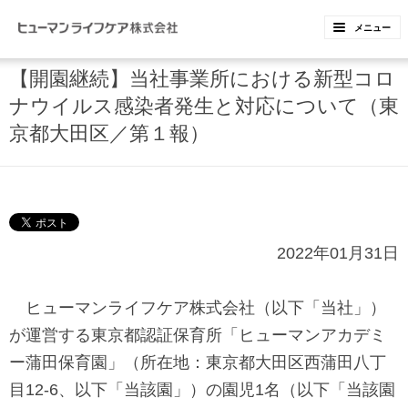
ペ
ペ
メニュー
ー
ー
ジ
ジ
【開園継続】当社事業所における新型コロ
内
の
ナウイルス感染者発生と対応について（東
を
終
京都大田区／第１報）
移
わ
動
り
す
で
る
す
2022年01月31日
た
ヘ
め
ッ
ヒューマンライフケア株式会社（以下「当社」）
の
ダ
が運営する東京都認証保育所「ヒューマンアカデミ
リ
ー
ー蒲田保育園」（所在地：東京都大田区西蒲田八丁
ン
情
目
12-6
、以下「当該園」）の園児
1
名（以下「当該園
ク
報