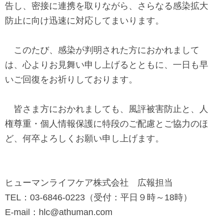
告し、密接に連携を取りながら、さらなる感染拡大
し
す
防止に向け迅速に対応してまいります。
ま
す
このたび、感染が判明された方におかれまして
ペ
は、心よりお見舞い申し上げるとともに、一日も早
ー
いご回復をお祈りしております。
ジ
本
皆さま方におかれましても、風評被害防止と、人
文
権尊重・個人情報保護に特段のご配慮とご協力のほ
に
ど、何卒よろしくお願い申し上げます。
移
動
し
ヒューマンライフケア株式会社 広報担当
ま
TEL
：
03-6846-0223
（受付：平日９時～
18
時）
す
E-mail
：
hlc@athuman.com
フ