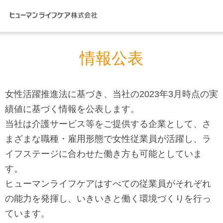
ペ
ペ
ー
ー
ジ
ジ
内
の
情報公表
を
終
移
わ
女性活躍推進法に基づき、当社の2023年3月時点の実
動
り
績値に基づく情報を公表します。
す
で
当社は介護サービス等をご提供する企業として、さ
る
す
まざまな職種・雇用形態で女性従業員が活躍し、ラ
た
ヘ
イフステージに合わせた働き方も可能としていま
め
ッ
す。
の
ダ
ヒューマンライフケアはすべての従業員がそれぞれ
リ
ー
の能力を発揮し、いきいきと働く環境づくりを行っ
ン
情
ています。
ク
報