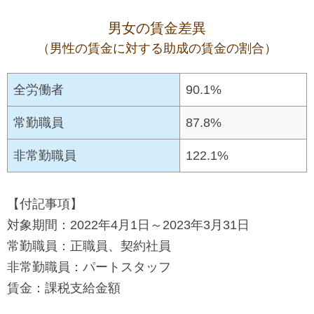
で
に
男女の賃金差異
す
戻
（男性の賃金に対する助成の賃金の割合）
サ
り
イ
ま
全労働者
90.1%
ト
す
内
ペ
常勤職員
87.8%
共
ー
非常勤職員
122.1%
通
ジ
メ
の
ニ
先
【付記事項】
ュ
頭
対象期間：2022年4月1日～2023年3月31日
ー
に
常勤職員：正職員、契約社員
に
戻
非常勤職員：パートスタッフ
移
り
賃金：課税支給金額
動
ま