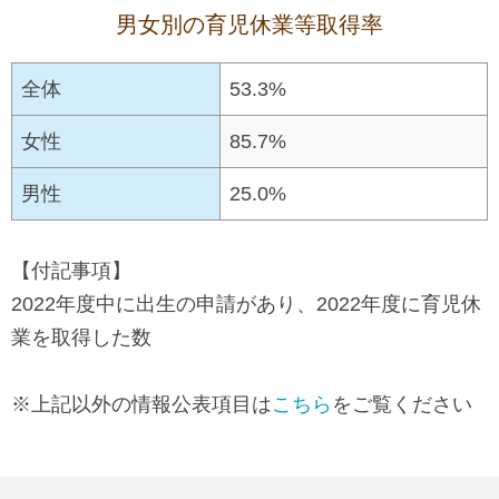
し
す
男女別の育児休業等取得率
ま
す
全体
53.3%
ペ
女性
85.7%
ー
ジ
男性
25.0%
本
文
【付記事項】
に
2022年度中に出生の申請があり、2022年度に育児休
移
業を取得した数
動
し
※上記以外の情報公表項目は
こちら
をご覧ください
ま
す
フ