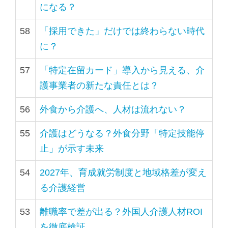
になる？
ッ
タ
58
「採用できた」だけでは終わらない時代
ー
に？
情
57
「特定在留カード」導入から見える、介
報
護事業者の新たな責任とは？
に
移
56
外食から介護へ、人材は流れない？
動
し
55
介護はどうなる？外食分野「特定技能停
ま
止」が示す未来
す
54
2027年、育成就労制度と地域格差が変え
る介護経営
53
離職率で差が出る？外国人介護人材ROI
を徹底検証