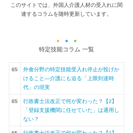
で
に
このサイトでは、外国人介護人材の受入れに関
す
戻
連するコラムを随時更新しています。
サ
り
イ
ま
ト
す
●
●
●
特定技能コラム 一覧
内
ペ
共
ー
通
ジ
65
外食分野の特定技能受入れ停止が投げか
メ
の
けること―介護にも迫る「上限到達時
ニ
先
代」の現実
ュ
頭
65
行政書士法改正で何が変わった？【2】
ー
に
「登録支援機関に任せていた」は通用し
に
戻
ない？
移
り
動
ま