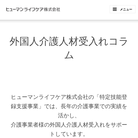
ペ
ペ
メニュー
ー
ー
ジ
ジ
内
の
外国人介護人材受入れコラ
を
終
移
わ
ム
動
り
す
で
る
す
た
ヘ
め
ッ
ヒューマンライフケア株式会社の「特定技能登
の
ダ
録支援事業」では、長年の介護事業での実績を
リ
ー
活かし、
ン
情
介護事業者様の外国人介護人材受入れをサポー
ク
報
トしています。