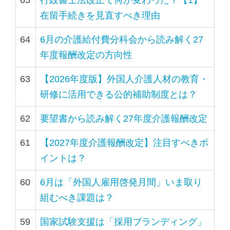
65
行政書士法改正で何が変わった？【1】
し
す
在留手続きを見直すべき理由
ま
64
6月の介護給付費分科会から読み解く27
す
年度報酬改定の方向性
ペ
ー
63
【2026年度版】外国人介護人材の教育・
ジ
研修に活用できる公的補助制度とは？
本
文
62
要望書から読み解く27年度介護報酬改定
に
61
【2027年度介護報酬改定】注目すべきポ
移
イントは？
動
し
60
6月は「外国人雇用啓発月間」いま取り
ま
組むべき課題は？
す
59
国家試験支援は「採用ブランディング」
フ